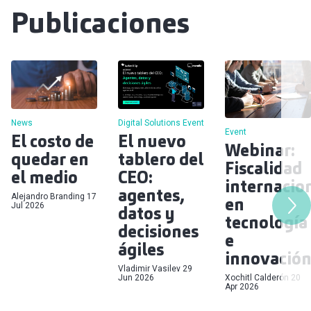
Publicaciones
Digital Solutions
Event
News
Event
El nuevo
El costo de
Webinar:
tablero del
quedar en
Fiscalidad
CEO:
el medio
internacio
agentes,
Alejandro Branding
17
en
Jul 2026
datos y
tecnología
decisiones
e
ágiles
innovació
Vladimir Vasilev
29
Xochitl Calderón
20
Jun 2026
Apr 2026