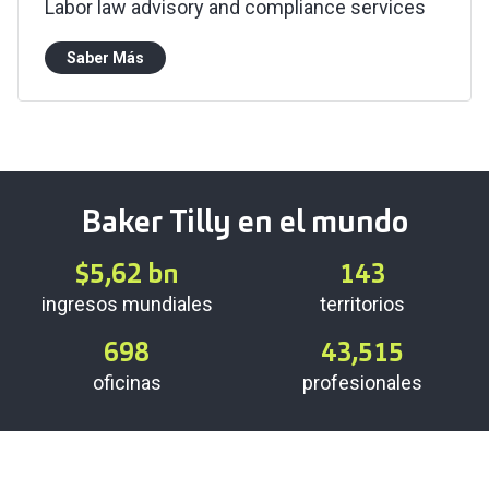
Labor law advisory and compliance services
Saber Más
Baker Tilly en el mundo
$
5,62
bn
143
ingresos mundiales
territorios
698
43,515
oficinas
profesionales