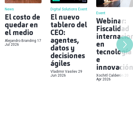
Digital Solutions
Event
News
Event
El nuevo
El costo de
Webinar:
tablero del
quedar en
Fiscalidad
CEO:
el medio
internacio
agentes,
Alejandro Branding
17
en
Jul 2026
datos y
tecnología
decisiones
e
ágiles
innovació
Vladimir Vasilev
29
Xochitl Calderón
20
Jun 2026
Apr 2026