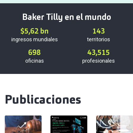
Baker Tilly en el mundo
$
5,62
bn
143
ingresos mundiales
territorios
698
43,515
oficinas
profesionales
Publicaciones