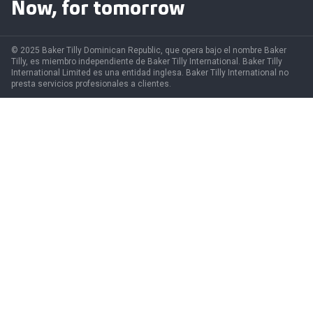
Now, for tomorrow
© 2025 Baker Tilly Dominican Republic, que opera bajo el nombre Baker
Tilly, es miembro independiente de Baker Tilly International. Baker Tilly
International Limited es una entidad inglesa. Baker Tilly International no
presta servicios profesionales a clientes.