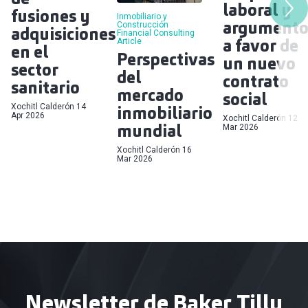
laboral y
fusiones y
Inmobiliario y
argumento
Construcción
adquisiciones
Financial Consulting
a favor de
Article
en el
Perspectivas
un nuevo
sector
del
contrato
sanitario
mercado
social
Xochitl Calderón
14
inmobiliario
Apr 2026
Xochitl Calderón
12
mundial
Mar 2026
Xochitl Calderón
16
Mar 2026
Newsletter de Baker Tilly